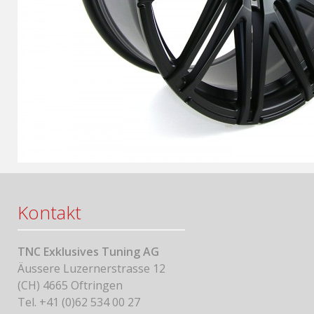
Kontakt
TNC Exklusives Tuning AG
Äussere Luzernerstrasse 12
(CH) 4665 Oftringen
Tel. +41 (0)62 534 00 27