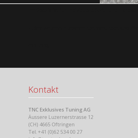
Ihr Spezialist für Individuelle Soft– und Hard
Zudem weiterhin in unserem Sortiment, Sportauspuffa
chiptuning
Kontakt
TNC Exklusives Tuning AG
Äussere Luzernerstrasse 12
(CH) 4665 Oftringen
Tel. +41 (0)62 534 00 27