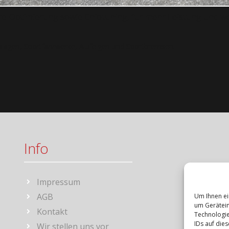
ware-Optimierung sowie Chiptuning, für mehr Leistung und w
nlagen, Sportfahrwerke, Alufelgen und Sportbremsen.
Info
Impressum
AGB
Um Ihnen ei
um Gerätein
Kontakt
Technologie
IDs auf die
Wir stellen uns vor