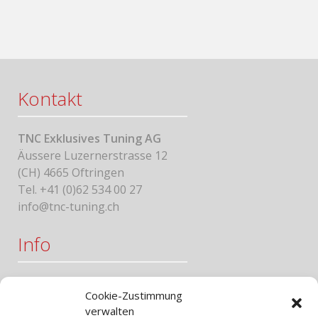
Kontakt
TNC Exklusives Tuning AG
Äussere Luzernerstrasse 12
(CH) 4665 Oftringen
Tel. +41 (0)62 534 00 27
info@tnc-tuning.ch
Info
Impressum
Cookie-Zustimmung
AGB
verwalten